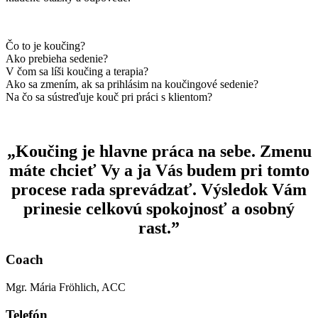
Čo to je koučing?
Ako prebieha sedenie?
V čom sa líši koučing a terapia?
Ako sa zmením, ak sa prihlásim na koučingové sedenie?
Na čo sa sústreďuje kouč pri práci s klientom?
„Koučing je hlavne práca na sebe.
Zmenu
máte
chcieť Vy
a ja Vás budem pri tomto
procese rada sprevádzať. Výsledok Vám
prinesie
celkovú spokojnosť a osobný
rast
.
”
Coach
Mgr. Mária Fröhlich, ACC
Telefón