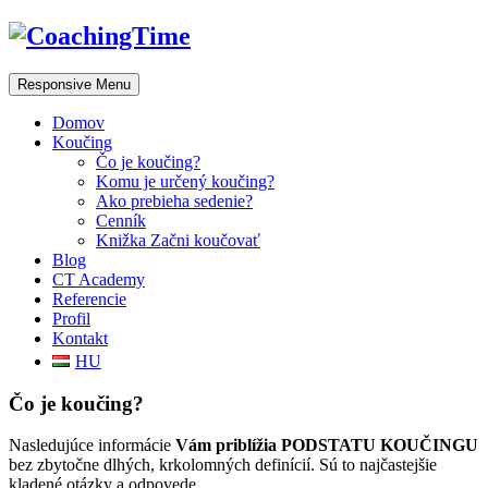
Responsive Menu
Domov
Koučing
Čo je koučing?
Komu je určený koučing?
Ako prebieha sedenie?
Cenník
Knižka Začni koučovať
Blog
CT Academy
Referencie
Profil
Kontakt
HU
Čo je koučing?
Nasledujúce informácie
Vám priblížia PODSTATU KOUČINGU
bez zbytočne dlhých, krkolomných definícií. Sú to najčastejšie
kladené otázky a odpovede.