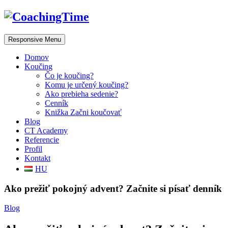
Responsive Menu
Domov
Koučing
Čo je koučing?
Komu je určený koučing?
Ako prebieha sedenie?
Cenník
Knižka Začni koučovať
Blog
CT Academy
Referencie
Profil
Kontakt
HU
Ako prežiť pokojný advent? Začnite si písať denník
Blog