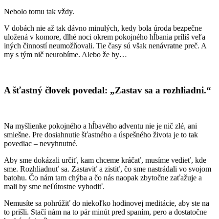
Nebolo tomu tak vždy.
V dobách nie až tak dávno minulých, kedy bola úroda bezpečne
uložená v komore, dlhé noci okrem pokojného hĺbania príliš veľa
iných činností neumožňovali. Tie časy sú však nenávratne preč. A
my s tým nič neurobíme. Alebo že by…
A šťastný človek povedal: „Zastav sa a rozhliadni.“
Na myšlienke pokojného a hĺbavého adventu nie je nič zlé, ani
smiešne. Pre dosiahnutie šťastného a úspešného života je to tak
povediac – nevyhnutné.
Aby sme dokázali určiť, kam chceme kráčať, musíme vedieť, kde
sme. Rozhliadnuť sa. Zastaviť a zistiť, čo sme nastrádali vo svojom
batohu. Čo nám tam chýba a čo nás naopak zbytočne zaťažuje a
mali by sme neľútostne vyhodiť.
Nemusíte sa pohrúžiť do niekoľko hodinovej meditácie, aby ste na
to prišli. Stačí nám na to pár minút pred spaním, pero a dostatočne