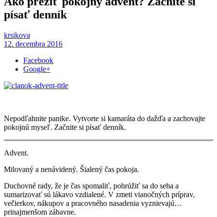
Ako prežiť pokojný advent? Začnite si
písať denník
krsikova
12. decembra 2016
Facebook
Google+
Nepodľahnite panike. Vytvorte si kamaráta do dažďa a zachovajte
pokojnú myseľ. Začnite si písať denník.
Advent.
Milovaný a nenávidený. Šialený čas pokoja.
Duchovné rady, že je čas spomaliť, pohrúžiť sa do seba a
sumarizovať sú lákavo vzdialené. V zmeti vianočných príprav,
večierkov, nákupov a pracovného nasadenia vyznievajú…
prinajmenšom zábavne.