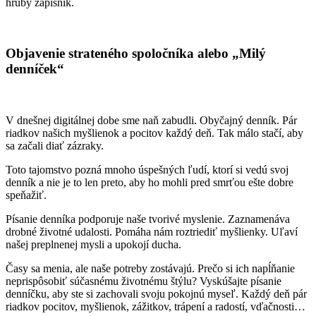
hrubý zápisník.
Objavenie strateného spoločníka alebo „Milý
denníček“
V dnešnej digitálnej dobe sme naň zabudli. Obyčajný denník. Pár
riadkov našich myšlienok a pocitov každý deň. Tak málo stačí, aby
sa začali diať zázraky.
Toto tajomstvo pozná mnoho úspešných ľudí, ktorí si vedú svoj
denník a nie je to len preto, aby ho mohli pred smrťou ešte dobre
speňažiť.
Písanie denníka podporuje naše tvorivé myslenie. Zaznamenáva
drobné životné udalosti. Pomáha nám roztriediť myšlienky. Uľaví
našej preplnenej mysli a upokojí ducha.
Časy sa menia, ale naše potreby zostávajú. Prečo si ich napĺňanie
neprispôsobiť súčasnému životnému štýlu? Vyskúšajte písanie
denníčku, aby ste si zachovali svoju pokojnú myseľ. Každý deň pár
riadkov pocitov, myšlienok, zážitkov, trápení a radostí, vďačnosti…